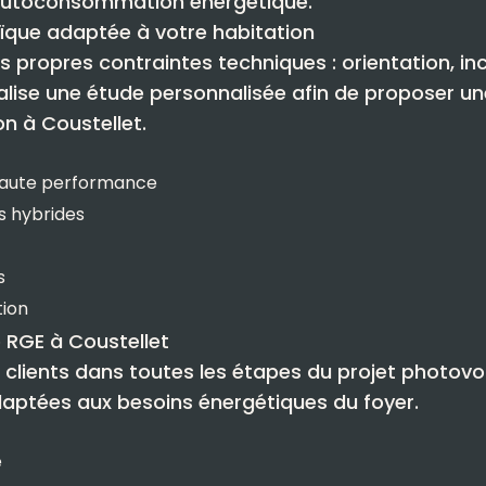
l’autoconsommation énergétique.
aïque adaptée à votre habitation
 propres contraintes techniques : orientation, in
alise une étude personnalisée afin de proposer une
n à Coustellet.
haute performance
s hybrides
s
tion
e RGE à Coustellet
lients dans toutes les étapes du projet photovo
daptées aux besoins énergétiques du foyer.
e