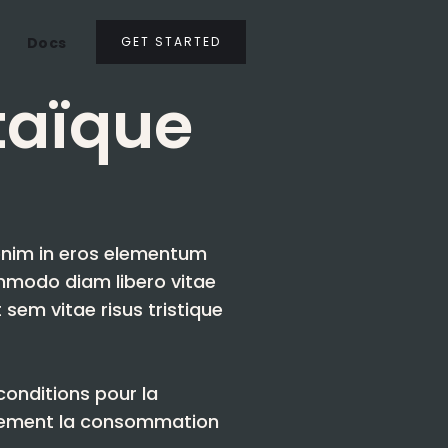
Docs
GET STARTED
taïque
 enim in eros elementum
commodo diam libero vitae
 sem vitae risus tristique
conditions pour la
ablement la consommation