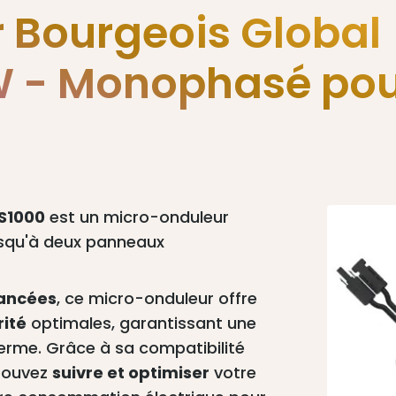
 Bourgeois Global
 - Monophasé pou
S1000
est un micro-onduleur
usqu'à deux panneaux
vancées
, ce micro-onduleur offre
rité
optimales, garantissant une
terme. Grâce à sa compatibilité
 pouvez
suivre et optimiser
votre